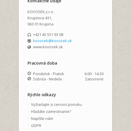
Kontaktné údaje
KOVOSEK,s.r.o.
Krupinica 431,
963 01 Krupina
+421 45 551 93 08
kovosek@kovosek.sk
www.kovosek.sk
Pracovná doba
Pondelok - Piatok
6:00 - 14:30
Sobota - Nedeľa
Zatvorené
Rýchle odkazy
Vyžiadajte si cenovú ponuku
Hľadáte zamestnanie?
Napíšte nám
GDPR